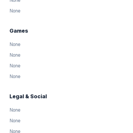
None
None
Games
None
None
None
None
Legal & Social
None
العربيّة
🇸🇦
None
Arabic
None
简体中文