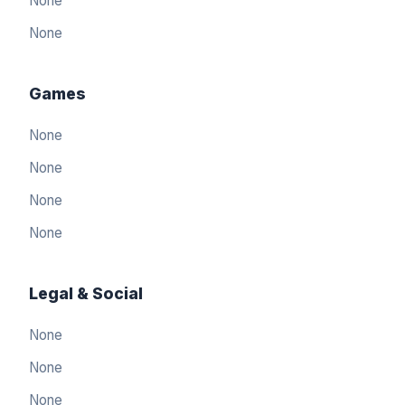
None
None
Games
None
None
None
None
Legal & Social
None
العربيّة
🇸🇦
None
Arabic
None
简体中文