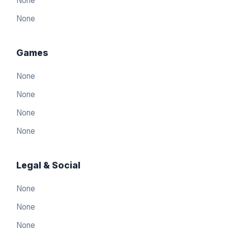
None
None
Games
None
None
None
None
Legal & Social
None
العربيّة
🇸🇦
None
Arabic
None
简体中文