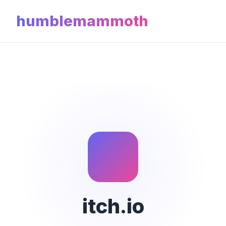
humblemammoth
itch.io